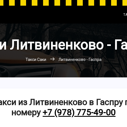
Т
и Литвиненково - Г
Такси Саки
Литвиненково - Гаспра
акси из Литвиненково в Гаспру 
номеру
+7 (978) 775-49-00