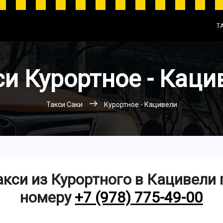
Т
си Курортное - Каци
Такси Саки
Курортное - Кацивели
акси из Курортного в Кацивели 
номеру
+7 (978) 775-49-00