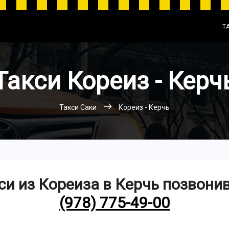
Т
Такси Кореиз - Керч
Такси Саки
Кореиз - Керчь
си из Кореиза в Керчь позвони
(978) 775-49-00