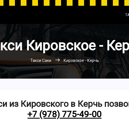
Т
кси Кировское - Ке
Такси Саки
Кировское - Керчь
си из Кировского в Керчь позво
+7 (978) 775-49-00