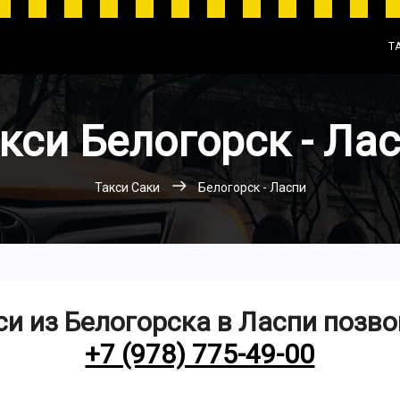
Т
кси Белогорск - Ла
Такси Саки
Белогорск - Ласпи
си из Белогорска в Ласпи позво
+7 (978) 775-49-00