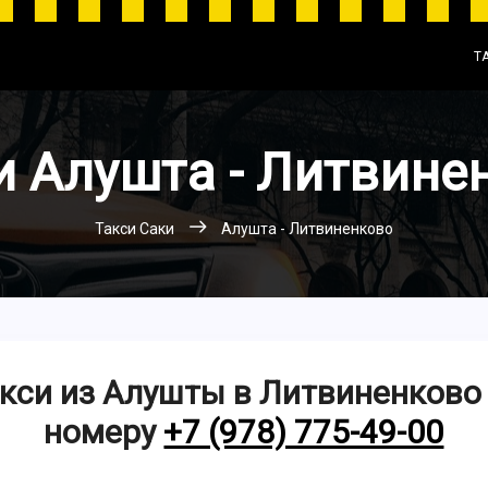
Т
и Алушта - Литвине
Такси Саки
Алушта - Литвиненково
кси из Алушты в Литвиненково
номеру
+7 (978) 775-49-00